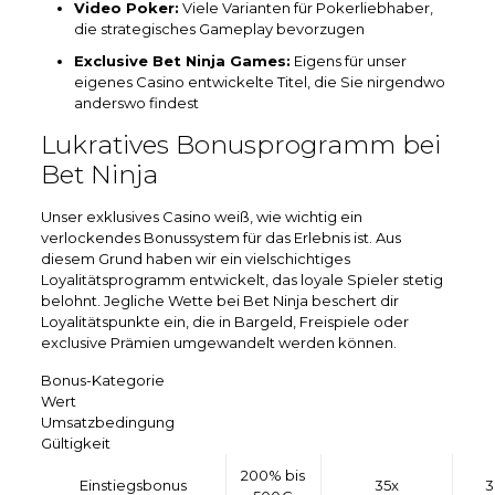
Video Poker:
Viele Varianten für Pokerliebhaber,
die strategisches Gameplay bevorzugen
Exclusive Bet Ninja Games:
Eigens für unser
eigenes Casino entwickelte Titel, die Sie nirgendwo
anderswo findest
Lukratives Bonusprogramm bei
Bet Ninja
Unser exklusives Casino weiß, wie wichtig ein
verlockendes Bonussystem für das Erlebnis ist. Aus
diesem Grund haben wir ein vielschichtiges
Loyalitätsprogramm entwickelt, das loyale Spieler stetig
belohnt. Jegliche Wette bei Bet Ninja beschert dir
Loyalitätspunkte ein, die in Bargeld, Freispiele oder
exclusive Prämien umgewandelt werden können.
Bonus-Kategorie
Wert
Umsatzbedingung
Gültigkeit
200% bis
Einstiegsbonus
35x
3