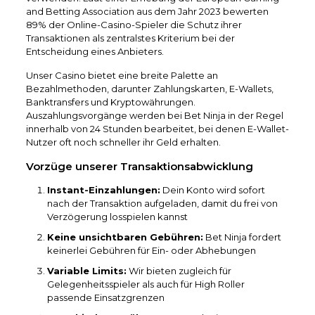
and Betting Association aus dem Jahr 2023 bewerten
89% der Online-Casino-Spieler die Schutz ihrer
Transaktionen als zentralstes Kriterium bei der
Entscheidung eines Anbieters.
Unser Casino bietet eine breite Palette an
Bezahlmethoden, darunter Zahlungskarten, E-Wallets,
Banktransfers und Kryptowährungen.
Auszahlungsvorgänge werden bei Bet Ninja in der Regel
innerhalb von 24 Stunden bearbeitet, bei denen E-Wallet-
Nutzer oft noch schneller ihr Geld erhalten.
Vorzüge unserer Transaktionsabwicklung
Instant-Einzahlungen:
Dein Konto wird sofort
nach der Transaktion aufgeladen, damit du frei von
Verzögerung losspielen kannst
Keine unsichtbaren Gebühren:
Bet Ninja fordert
keinerlei Gebühren für Ein- oder Abhebungen
Variable Limits:
Wir bieten zugleich für
Gelegenheitsspieler als auch für High Roller
passende Einsatzgrenzen