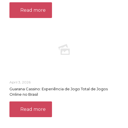
Read more
April 3, 2026
Guarana Cassino: Experiência de Jogo Total de Jogos
Online no Brasil
Read more