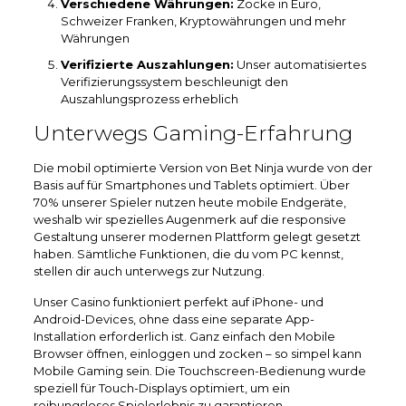
Verschiedene Währungen:
Zocke in Euro,
Schweizer Franken, Kryptowährungen und mehr
Währungen
Verifizierte Auszahlungen:
Unser automatisiertes
Verifizierungssystem beschleunigt den
Auszahlungsprozess erheblich
Unterwegs Gaming-Erfahrung
Die mobil optimierte Version von Bet Ninja wurde von der
Basis auf für Smartphones und Tablets optimiert. Über
70% unserer Spieler nutzen heute mobile Endgeräte,
weshalb wir spezielles Augenmerk auf die responsive
Gestaltung unserer modernen Plattform gelegt gesetzt
haben. Sämtliche Funktionen, die du vom PC kennst,
stellen dir auch unterwegs zur Nutzung.
Unser Casino funktioniert perfekt auf iPhone- und
Android-Devices, ohne dass eine separate App-
Installation erforderlich ist. Ganz einfach den Mobile
Browser öffnen, einloggen und zocken – so simpel kann
Mobile Gaming sein. Die Touchscreen-Bedienung wurde
speziell für Touch-Displays optimiert, um ein
reibungsloses Spielerlebnis zu garantieren.