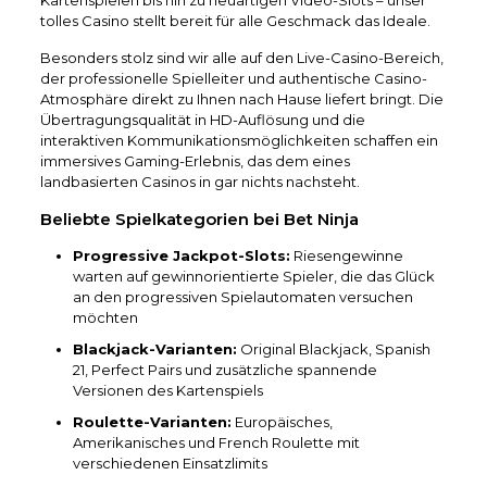
Kartenspielen bis hin zu neuartigen Video-Slots – unser
tolles Casino stellt bereit für alle Geschmack das Ideale.
Besonders stolz sind wir alle auf den Live-Casino-Bereich,
der professionelle Spielleiter und authentische Casino-
Atmosphäre direkt zu Ihnen nach Hause liefert bringt. Die
Übertragungsqualität in HD-Auflösung und die
interaktiven Kommunikationsmöglichkeiten schaffen ein
immersives Gaming-Erlebnis, das dem eines
landbasierten Casinos in gar nichts nachsteht.
Beliebte Spielkategorien bei Bet Ninja
Progressive Jackpot-Slots:
Riesengewinne
warten auf gewinnorientierte Spieler, die das Glück
an den progressiven Spielautomaten versuchen
möchten
Blackjack-Varianten:
Original Blackjack, Spanish
21, Perfect Pairs und zusätzliche spannende
Versionen des Kartenspiels
Roulette-Varianten:
Europäisches,
Amerikanisches und French Roulette mit
verschiedenen Einsatzlimits