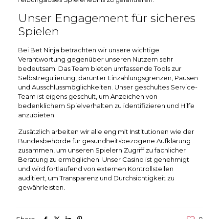
Unser Engagement für sicheres
Spielen
Bei Bet Ninja betrachten wir unsere wichtige
Verantwortung gegenüber unseren Nutzern sehr
bedeutsam. Das Team bieten umfassende Tools zur
Selbstregulierung, darunter Einzahlungsgrenzen, Pausen
und Ausschlussmöglichkeiten. Unser geschultes Service-
Team ist eigens geschult, um Anzeichen von
bedenklichem Spielverhalten zu identifizieren und Hilfe
anzubieten.
Zusätzlich arbeiten wir alle eng mit Institutionen wie der
Bundesbehörde für gesundheitsbezogene Aufklärung
zusammen, um unseren Spielern Zugriff zu fachlicher
Beratung zu ermöglichen. Unser Casino ist genehmigt
und wird fortlaufend von externen Kontrollstellen
auditiert, um Transparenz und Durchsichtigkeit zu
gewährleisten.