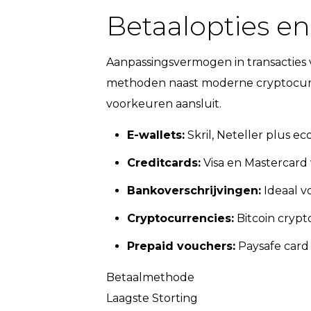
Betaalopties en
Aanpassingsvermogen in transacties v
methoden naast moderne cryptocurre
voorkeuren aansluit.
E-wallets:
Skril, Neteller plus 
Creditcards:
Visa en Mastercard
Bankoverschrijvingen:
Ideaal v
Cryptocurrencies:
Bitcoin crypt
Prepaid vouchers:
Paysafe card 
Betaalmethode
Laagste Storting