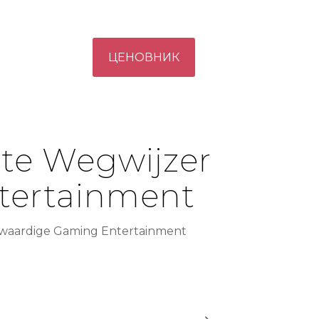
ЦЕНОВНИК
te Wegwijzer
tertainment
gwaardige Gaming Entertainment