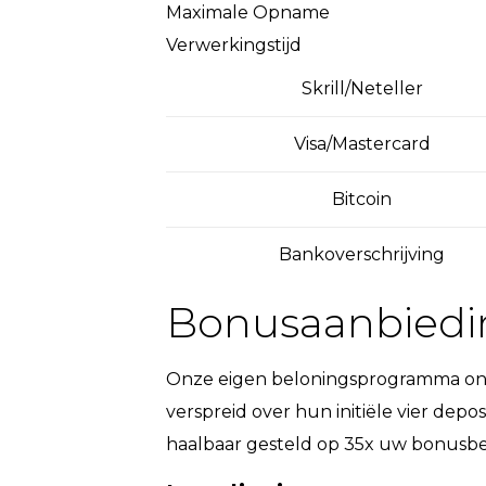
Maximale Opname
Verwerkingstijd
Skrill/Neteller
Visa/Mastercard
Bitcoin
Bankoverschrijving
Bonusaanbiedin
Onze eigen beloningsprogramma onder
verspreid over hun initiële vier dep
haalbaar gesteld op 35x uw bonusbe