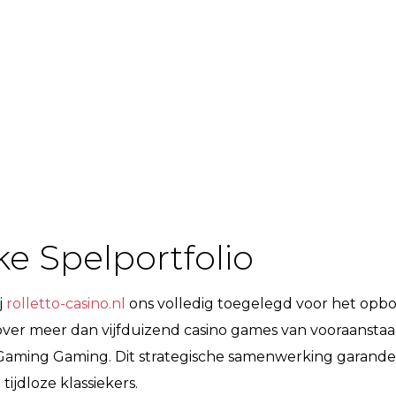
e Spelportfolio
j
rolletto-casino.nl
ons volledig toegelegd voor het op
 over meer dan vijfduizend casino games van vooraanstaa
Gaming Gaming. Dit strategische samenwerking garandee
tijdloze klassiekers.