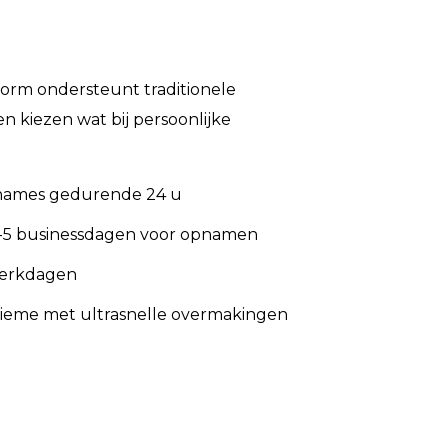
form ondersteunt traditionele
kiezen wat bij persoonlijke
opnames gedurende 24 u
3-5 businessdagen voor opnamen
 werkdagen
nieme met ultrasnelle overmakingen