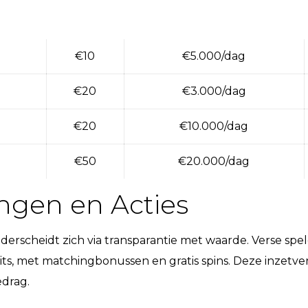
€10
€5.000/dag
€20
€3.000/dag
€20
€10.000/dag
€50
€20.000/dag
gen en Acties
scheidt zich via transparantie met waarde. Verse spel
osits, met matchingbonussen en gratis spins. Deze inzet
drag.