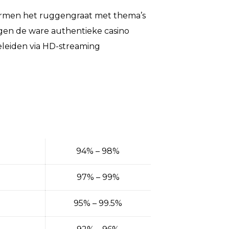
 vormen het ruggengraat met thema’s
ngen de ware authentieke casino
geleiden via HD-streaming
94% – 98%
97% – 99%
95% – 99.5%