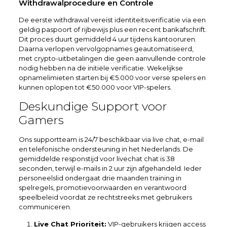
Withdrawalprocedure en Controle
De eerste withdrawal vereist identiteitsverificatie via een
geldig paspoort of rijbewijs plus een recent bankafschrift.
Dit proces duurt gemiddeld 4 uur tijdens kantooruren.
Daarna verlopen vervolgopnames geautomatiseerd,
met crypto-uitbetalingen die geen aanvullende controle
nodig hebben na de initiële verificatie. Wekelijkse
opnamelimieten starten bij €5.000 voor verse spelers en
kunnen oplopen tot €50.000 voor VIP-spelers.
Deskundige Support voor
Gamers
Ons supportteam is 24/7 beschikbaar via live chat, e-mail
en telefonische ondersteuning in het Nederlands. De
gemiddelde responstijd voor livechat chat is 38
seconden, terwijl e-mails in 2 uur zijn afgehandeld. Ieder
personeelslid ondergaat drie maanden training in
spelregels, promotievoorwaarden en verantwoord
speelbeleid voordat ze rechtstreeks met gebruikers
communiceren.
Live Chat Prioriteit:
VIP-gebruikers krijgen access