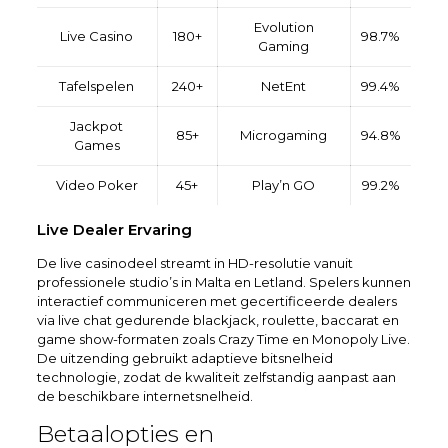
Evolution
Live Casino
180+
98.7%
Gaming
Tafelspelen
240+
NetEnt
99.4%
Jackpot
85+
Microgaming
94.8%
Games
Video Poker
45+
Play’n GO
99.2%
Live Dealer Ervaring
De live casinodeel streamt in HD-resolutie vanuit
professionele studio’s in Malta en Letland. Spelers kunnen
interactief communiceren met gecertificeerde dealers
via live chat gedurende blackjack, roulette, baccarat en
game show-formaten zoals Crazy Time en Monopoly Live.
De uitzending gebruikt adaptieve bitsnelheid
technologie, zodat de kwaliteit zelfstandig aanpast aan
de beschikbare internetsnelheid.
Betaalopties en