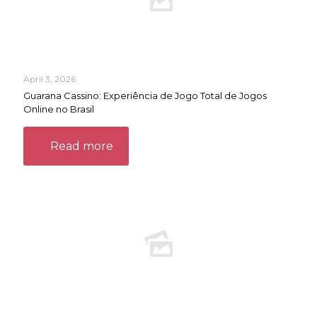
April 3, 2026
Guarana Cassino: Experiência de Jogo Total de Jogos
Online no Brasil
Read more