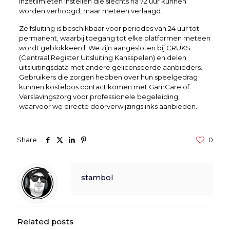
inzetlimieten instellen die slechts na 72 uur kunnen
worden verhoogd, maar meteen verlaagd.
Zelfsluiting is beschikbaar voor periodes van 24 uur tot
permanent, waarbij toegang tot elke platformen meteen
wordt geblokkeerd. We zijn aangesloten bij CRUKS
(Centraal Register Uitsluiting Kansspelen) en delen
uitsluitingsdata met andere gelicenseerde aanbieders.
Gebruikers die zorgen hebben over hun speelgedrag
kunnen kosteloos contact komen met GamCare of
Verslavingszorg voor professionele begeleiding,
waarvoor we directe doorverwijzingslinks aanbieden.
Share
0
stambol
Related posts