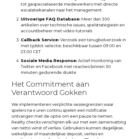
tot gespecialiseerde medewerkers met directe
escalatiekanalen naar het management
Uitvoerige FAQ Database:
Meer dan 300
artikelen over technische issues, spelstrategieën en
accountbeheer met video-tutorials
Callback Service:
Verzoek een terugbelverzoek in
met tijdslot-selectie; beschikbaar tussen 09:00 en
23:00 CET
Sociale Media Response:
Actief monitoring van
Twitter en Facebook met reacties binnen 30
minuten gedurende drukte
Het Commitment aan
Verantwoord Gokken
We implementeren verplichte sessiegrenzen waar
spelers na 4 uren continu spelen een notificatie
ontvangen met de optie om een pauze te nemen.
Reality checks verschijnen elk uur met een samenvatting
van netto winst of verlies. Gebruikers kunnen dagelijkse,
wekelijkse of maandelijkse deposit, verlies en