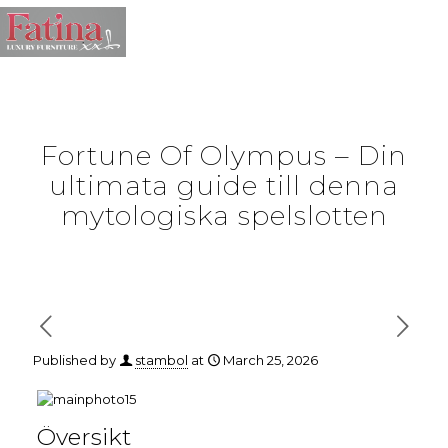
Fortune Of Olympus – Din
ultimata guide till denna
mytologiska spelslotten
Published by
stambol
at
March 25, 2026
Översikt