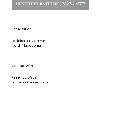
Localization
Belicica 89, Gostivar
North Macedonia
Contact with us
+389 75 215 903
fatinaxxl@fatinaxxl.mk