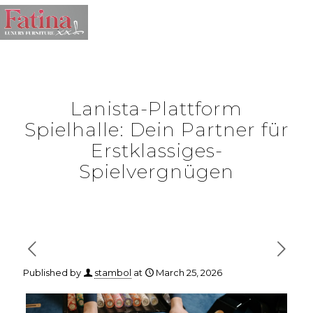
Lanista-Plattform
Spielhalle: Dein Partner für
Erstklassiges-
Spielvergnügen
Published by
stambol
at
March 25, 2026