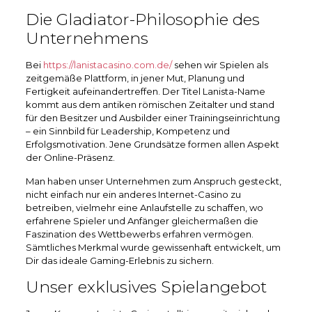
Die Gladiator-Philosophie des
Unternehmens
Bei
https://lanistacasino.com.de/
sehen wir Spielen als
zeitgemäße Plattform, in jener Mut, Planung und
Fertigkeit aufeinandertreffen. Der Titel Lanista-Name
kommt aus dem antiken römischen Zeitalter und stand
für den Besitzer und Ausbilder einer Trainingseinrichtung
– ein Sinnbild für Leadership, Kompetenz und
Erfolgsmotivation. Jene Grundsätze formen allen Aspekt
der Online-Präsenz.
Man haben unser Unternehmen zum Anspruch gesteckt,
nicht einfach nur ein anderes Internet-Casino zu
betreiben, vielmehr eine Anlaufstelle zu schaffen, wo
erfahrene Spieler und Anfänger gleichermaßen die
Faszination des Wettbewerbs erfahren vermögen.
Sämtliches Merkmal wurde gewissenhaft entwickelt, um
Dir das ideale Gaming-Erlebnis zu sichern.
Unser exklusives Spielangebot