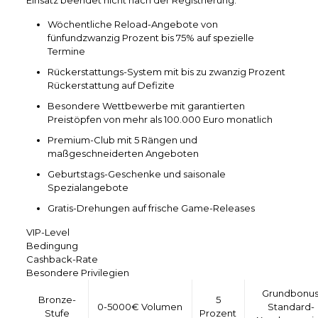
Einsatz beendet nicht nach der Registrierung.
Wöchentliche Reload-Angebote von
fünfundzwanzig Prozent bis 75% auf spezielle
Termine
Rückerstattungs-System mit bis zu zwanzig Prozent
Rückerstattung auf Defizite
Besondere Wettbewerbe mit garantierten
Preistöpfen von mehr als 100.000 Euro monatlich
Premium-Club mit 5 Rängen und
maßgeschneiderten Angeboten
Geburtstags-Geschenke und saisonale
Spezialangebote
Gratis-Drehungen auf frische Game-Releases
VIP-Level
Bedingung
Cashback-Rate
Besondere Privilegien
Grundbonus
Bronze-
5
0-5000€ Volumen
Standard-
Stufe
Prozent