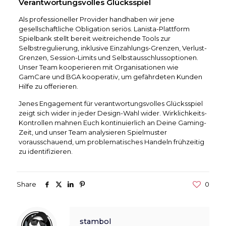
Verantwortungsvolles Glücksspiel
Als professioneller Provider handhaben wir jene
gesellschaftliche Obligation seriös. Lanista-Plattform
Spielbank stellt bereit weitreichende Tools zur
Selbstregulierung, inklusive Einzahlungs-Grenzen, Verlust-
Grenzen, Session-Limits und Selbstausschlussoptionen.
Unser Team kooperieren mit Organisationen wie
GamCare und BGA kooperativ, um gefährdeten Kunden
Hilfe zu offerieren.
Jenes Engagement für verantwortungsvolles Glücksspiel
zeigt sich wider in jeder Design-Wahl wider. Wirklichkeits-
Kontrollen mahnen Euch kontinuierlich an Deine Gaming-
Zeit, und unser Team analysieren Spielmuster
vorausschauend, um problematisches Handeln frühzeitig
zu identifizieren.
Share
0
stambol