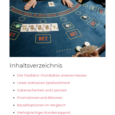
Inhaltsverzeichnis
Die Gladiator-Grundsätze unseres Hauses
Unser exklusives Spielsortiment
Datensicherheit und Lizenzen
Promotionen und Aktionen
Bezahloptionen im Vergleich
Mehrsprachiger Kundensupport