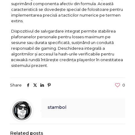
suprimând componenta afectiv din formula. Această
caracteristică se dovedește special de folositoare pentru
implementarea precisă a tacticilor numerice pe termen
extins.
Dispozitivul de salvgardare integrat permite stabilirea
plafonanelor personale pentru losses maximum pe
sesiune sau durata specificată, susținând un conduită
responsabil de gaming. Deschiderea integrală a
algoritmilor și accesul la hash-urile verificabile pentru
всякаkă rundă întărește credința playerilor în onestitatea
sistemului prezent.
Share
0
stambol
Related posts