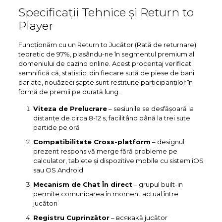
Specificații Tehnice și Return to
Player
Funcționăm cu un Return to Jucător (Rată de returnare)
teoretic de 97%, plasându-ne în segmentul premium al
domeniului de cazino online. Acest procentaj verificat
semnifică că, statistic, din fiecare sută de piese de bani
pariate, nouăzeci șapte sunt restituite participanților în
formă de premii pe durată lung.
Viteza de Prelucrare
– sesiunile se desfășoară la
distanțe de circa 8-12 s, facilitând până la trei sute
partide pe oră
Compatibilitate Cross-platform
– designul
prezent responsivă merge fără probleme pe
calculator, tablete și dispozitive mobile cu sistem iOS
sau OS Android
Mecanism de Chat În direct
– grupul built-in
permite comunicarea în moment actual între
jucători
Registru Cuprinzător
– всякаkă jucător