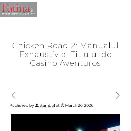
Chicken Road 2: Manualul
Exhaustiv al Titlului de
Casino Aventuros
Published by
stambol
at
March 26, 2026