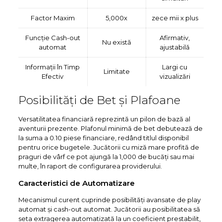
Factor Maxim
5,000x
zece mii x plus
Funcție Cash-out
Afirmativ,
Nu există
automat
ajustabilă
Informații în Timp
Largi cu
Limitate
Efectiv
vizualizări
Posibilități de Bet și Plafoane
Versatilitatea financiară reprezintă un pilon de bază al
aventurii prezente. Plafonul minimă de bet debutează de
la suma a 0.10 piese financiare, redând titlul disponibil
pentru orice bugetele. Jucătorii cu miză mare profită de
praguri de vârf ce pot ajungă la 1,000 de bucăți sau mai
multe, în raport de configurarea providerului.
Caracteristici de Automatizare
Mecanismul curent cuprinde posibilități avansate de play
automat și cash-out automat. Jucătorii au posibilitatea să
seta extragerea automatizată la un coeficient prestabilit,