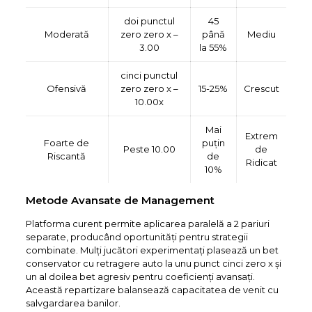
doi punctul
45
Moderată
zero zero x –
până
Mediu
3.00
la 55%
cinci punctul
Ofensivă
zero zero x –
15-25%
Crescut
10.00x
Mai
Extrem
Foarte de
puțin
Peste 10.00
de
Riscantă
de
Ridicat
10%
Metode Avansate de Management
Platforma curent permite aplicarea paralelă a 2 pariuri
separate, producând oportunități pentru strategii
combinate. Mulți jucători experimentați plasează un bet
conservator cu retragere auto la unu punct cinci zero x și
un al doilea bet agresiv pentru coeficienți avansați.
Această repartizare balansează capacitatea de venit cu
salvgardarea banilor.