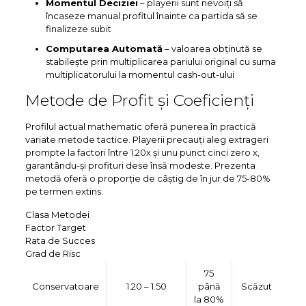
Momentul Deciziei
– playerii sunt nevoiți să
încaseze manual profitul înainte ca partida să se
finalizeze subit
Computarea Automată
– valoarea obținută se
stabilește prin multiplicarea pariului original cu suma
multiplicatorului la momentul cash-out-ului
Metode de Profit și Coeficienți
Profilul actual mathematic oferă punerea în practică
variate metode tactice. Playerii precauți aleg extrageri
prompte la factori între 1.20x și unu punct cinci zero x,
garantându-și profituri dese însă modeste. Prezenta
metodă oferă o proporție de câștig de în jur de 75-80%
pe termen extins.
Clasa Metodei
Factor Target
Rata de Succes
Grad de Risc
75
Conservatoare
1.20 – 1.50
până
Scăzut
la 80%