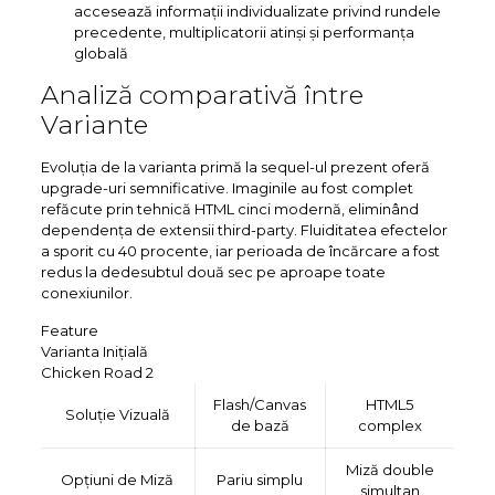
accesează informații individualizate privind rundele
precedente, multiplicatorii atinși și performanța
globală
Analiză comparativă între
Variante
Evoluția de la varianta primă la sequel-ul prezent oferă
upgrade-uri semnificative. Imaginile au fost complet
refăcute prin tehnică HTML cinci modernă, eliminând
dependența de extensii third-party. Fluiditatea efectelor
a sporit cu 40 procente, iar perioada de încărcare a fost
redus la dedesubtul două sec pe aproape toate
conexiunilor.
Feature
Varianta Inițială
Chicken Road 2
Flash/Canvas
HTML5
Soluție Vizuală
de bază
complex
Miză double
Opțiuni de Miză
Pariu simplu
simultan