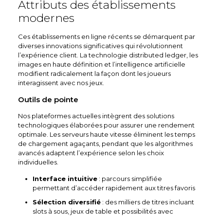
Attributs des établissements
modernes
Ces établissements en ligne récents se démarquent par
diverses innovations significatives qui révolutionnent
l’expérience client. La technologie distributed ledger, les
images en haute définition et l’intelligence artificielle
modifient radicalement la façon dont les joueurs
interagissent avec nos jeux.
Outils de pointe
Nos plateformes actuelles intègrent des solutions
technologiques élaborées pour assurer une rendement
optimale. Les serveurs haute vitesse éliminent les temps
de chargement agaçants, pendant que les algorithmes
avancés adaptent l’expérience selon les choix
individuelles.
Interface intuitive
: parcours simplifiée
permettant d’accéder rapidement aux titres favoris
Sélection diversifié
: des milliers de titres incluant
slots à sous, jeux de table et possibilités avec