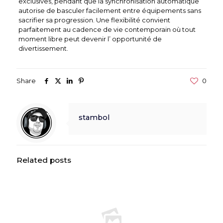
exclusives, pendant que la synchronisation automatique
autorise de basculer facilement entre équipements sans
sacrifier sa progression. Une flexibilité convient
parfaitement au cadence de vie contemporain où tout
moment libre peut devenir l’ opportunité de
divertissement.
Share
0
stambol
Related posts