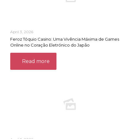
April 3, 2026
Feroz Tóquio Casino: Uma Vivência Máxima de Games
Online no Coração Eletrónico do Japão
Read more