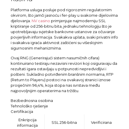
Platforma usluga posluje pod rigoroznim regulatornim
okvirom, što jamči jasnoću i fer-play u svakome dijelovima
djelovanja.
NV casino
primjenjuje najmoderniju SSL
kriptiranje od 256-bitnu bita, jednaku tehnologiju što je
upotrebljavaju svjetske bankovne ustanove za očuvanje
povjerljivih informacija. Svakakva uplata, svaki privatni info
i svakakva igraća aktivnost zaštićeni su višeslojnim
sigurnosnim mehanizmima.
Ovaj RNG (Generirajući sistem nasumičnih cifara)
kontinuirano testiraju nezavisni revizori koji osiguravaju da
rezultati igara ostavljaju u potpunosti nepredvidljivi i
pošteni. Sukladno potvrđenim branšnim normama, RTP
(Return to Playeru) postoci na ovakavoj stranici iznose
prosječnim 96,4%, koja stopa nas svrstava među
najpovoljnijim operaterima na tržištu.
Bezbednosna osobina
Tehnološko rješenje
Certifikacija
Enkripcija
SSL 256-bitna
Verificirana
informacija