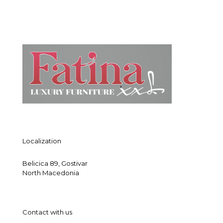
Localization
Belicica 89, Gostivar
North Macedonia
Contact with us