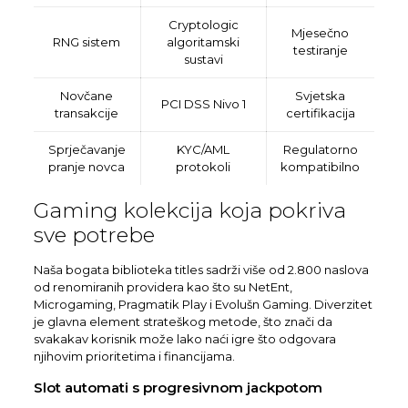
Cryptologic
Mjesečno
RNG sistem
algoritamski
testiranje
sustavi
Novčane
Svjetska
PCI DSS Nivo 1
transakcije
certifikacija
Sprječavanje
KYC/AML
Regulatorno
pranje novca
protokoli
kompatibilno
Gaming kolekcija koja pokriva
sve potrebe
Naša bogata biblioteka titles sadrži više od 2.800 naslova
od renomiranih providera kao što su NetEnt,
Microgaming, Pragmatik Play i Evolušn Gaming. Diverzitet
je glavna element strateškog metode, što znači da
svakakav korisnik može lako naći igre što odgovara
njihovim prioritetima i financijama.
Slot automati s progresivnom jackpotom