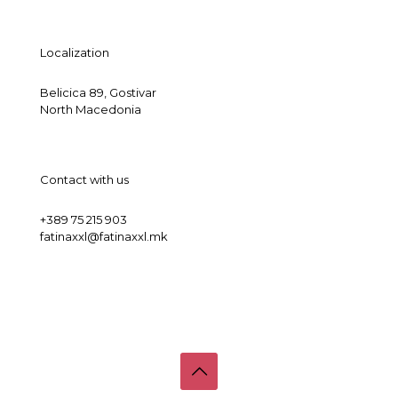
Localization
Belicica 89, Gostivar
North Macedonia
Contact with us
+389 75 215 903
fatinaxxl@fatinaxxl.mk