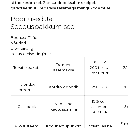
täitub keskmiselt 3 sekundi jooksul, mis selgelt
garanteerib suurepärase tasemega mängukogemuse.
Boonused Ja
Sooduspakkumised
Boonuse Tüüp
Nõuded
Ülempiirang
Panustamise Tingimus
500 EUR +
Esimene
Tervituspakett
200 tasuta
35
sissemakse
keerutust
Täiendav
Korduv deposiit
250 EUR
30
preemia
10% kuni
Nädalane
Cashback
tasemeni
5
kaotussumma
300 EUR
Eri
VIP-süsteem
Kogunemispunktid
Individuaalne