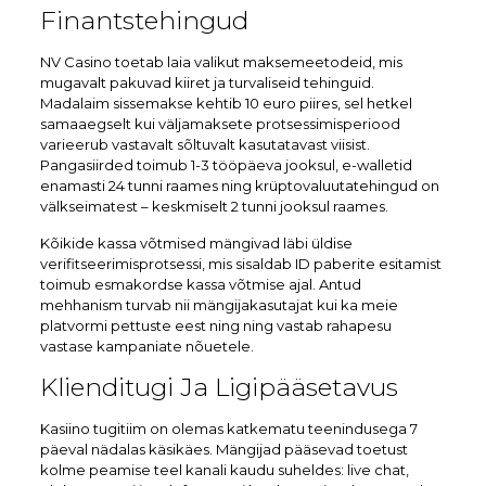
Finantstehingud
NV Casino toetab laia valikut maksemeetodeid, mis
mugavalt pakuvad kiiret ja turvaliseid tehinguid.
Madalaim sissemakse kehtib 10 euro piires, sel hetkel
samaaegselt kui väljamaksete protsessimisperiood
varieerub vastavalt sõltuvalt kasutatavast viisist.
Pangasiirded toimub 1-3 tööpäeva jooksul, e-walletid
enamasti 24 tunni raames ning krüptovaluutatehingud on
välkseimatest – keskmiselt 2 tunni jooksul raames.
Kõikide kassa võtmised mängivad läbi üldise
verifitseerimisprotsessi, mis sisaldab ID paberite esitamist
toimub esmakordse kassa võtmise ajal. Antud
mehhanism turvab nii mängijakasutajat kui ka meie
platvormi pettuste eest ning ning vastab rahapesu
vastase kampaniate nõuetele.
Klienditugi Ja Ligipääsetavus
Kasiino tugitiim on olemas katkematu teenindusega 7
päeval nädalas käsikäes. Mängijad pääsevad toetust
kolme peamise teel kanali kaudu suheldes: live chat,