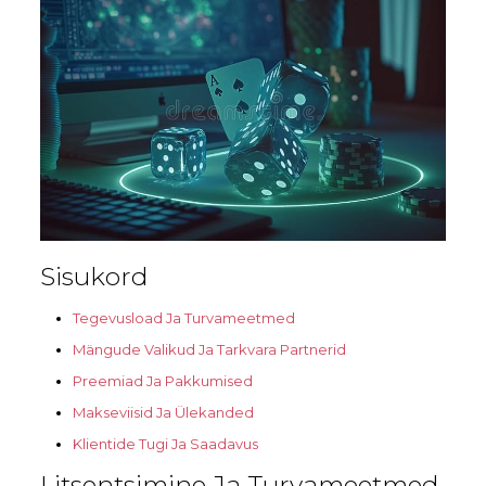
Sisukord
Tegevusload Ja Turvameetmed
Mängude Valikud Ja Tarkvara Partnerid
Preemiad Ja Pakkumised
Makseviisid Ja Ülekanded
Klientide Tugi Ja Saadavus
Litsentsimine Ja Turvameetmed