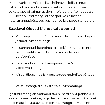
mänguvariandi, mis täielikult hõlmavad kõiki tuntud
valdkondi lähtuvalt klassikalistest slottidest kuni live
pakutavate diilarimängudeni. Meie partnerite ridadesse
kuulub tippklassi mänguarendajad, kes pikalt on
hasartmängutööstuses kujundanud kvaliteedistandardid.
Saadaval Olevad Mängukategooriad
Kaasaegsed slotimängud unikaalsete teemadega ja
jackpot-süsteemidega
Lauamängud: kaardimäng blackjack, rulett, punto
banco, pokkerivariatsioonid mitmekesistes
versioonides
Live laual kogenud kruppjeedega HD
videokvaliteediga
Kiired lõbusamad ja kratsutooted hetkeliste võitude
nimel
Võistlusmängud püsivate võidusummadega
Iga üksik mäng on optimeeritud nii hästi arvutipõhisele kui
ka mobiilseadmetele, tagades probleemivaba mängimist
hoolimata kasutatavast seadmest. Mängu käivitumine