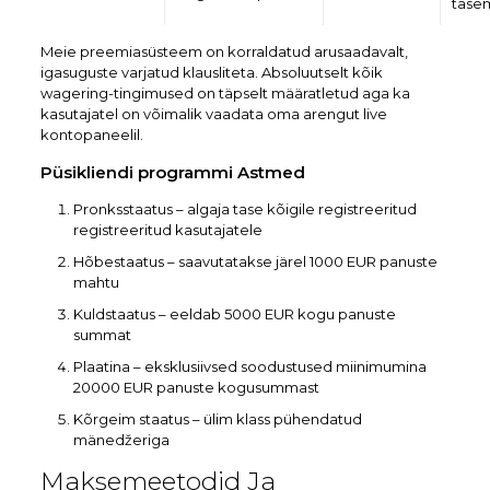
tase
Meie preemiasüsteem on korraldatud arusaadavalt,
igasuguste varjatud klausliteta. Absoluutselt kõik
wagering-tingimused on täpselt määratletud aga ka
kasutajatel on võimalik vaadata oma arengut live
kontopaneelil.
Püsikliendi programmi Astmed
Pronksstaatus – algaja tase kõigile registreeritud
registreeritud kasutajatele
Hõbestaatus – saavutatakse järel 1000 EUR panuste
mahtu
Kuldstaatus – eeldab 5000 EUR kogu panuste
summat
Plaatina – eksklusiivsed soodustused miinimumina
20000 EUR panuste kogusummast
Kõrgeim staatus – ülim klass pühendatud
mänedžeriga
Maksemeetodid Ja