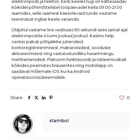
elektronposti ja telefon. Eesti keeles tugi on kättesaadav
kõikidel põhimõttelistel tööpäevadel kella 09:00-21:00
raamides, selle raamest käesolevaid tunde osutame
teenindust inglise keele variandis.
Üldjuhul vastame live vestluses 90 sekundi sees samal ajal
elektronpostile 4 tunni jooksul jooksul. Kasiino help
center pakub põhjalikke juhendeid
kontoregistreerimisest, makseviisidest, sooduste
aktiveerimisest ning vastutustundliku hasartmängu
mehhanismidest. Platvorm funktsioonib probleemivabalt
kõikides peamistes brauserites ning mobiiliäpp on
saadaval mõlemale iOS kui ka Android
operatsioonisüsteemidele.
Share
0
stambol