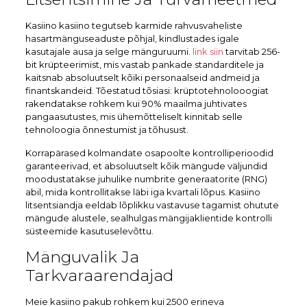
Kasiino kasiino tegutseb karmide rahvusvaheliste
hasartmänguseaduste põhjal, kindlustades igale
kasutajale ausa ja selge mänguruumi.
link siin
tarvitab 256-
bit krüpteerimist, mis vastab pankade standarditele ja
kaitsnab absoluutselt kõiki personaalseid andmeid ja
finantskandeid. Tõestatud tõsiasi: krüptotehnolooogiat
rakendatakse rohkem kui 90% maailma juhtivates
pangaasutustes, mis ühemõtteliselt kinnitab selle
tehnoloogia õnnestumist ja tõhusust.
Korrapärased kolmandate osapoolte kontrolliperioodid
garanteerivad, et absoluutselt kõik mängude väljundid
moodustatakse juhulike numbrite generaatorite (RNG)
abil, mida kontrollitakse läbi iga kvartali lõpus. Kasiino
litsentsiandja eeldab lõplikku vastavuse tagamist ohutute
mängude alustele, sealhulgas mängijaklientide kontrolli
süsteemide kasutuselevõttu.
Mänguvalik Ja
Tarkvaraarendajad
Meie kasiino pakub rohkem kui 2500 erineva