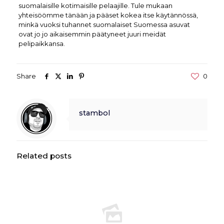
suomalaisille kotimaisille pelaajille. Tule mukaan
yhteisöömme tänään ja pääset kokea itse käytännössä,
minkä vuoksi tuhannet suomalaiset Suomessa asuvat
ovat jo jo aikaisemmin päätyneet juuri meidät
pelipaikkansa.
Share
0
stambol
Related posts