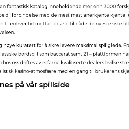
 en fantastisk katalog inneholdende mer enn 3000 forskje
eid i forbindelse med de mest mest anerkjente kjente l
n til enhver tid mottar tilgang til både de nyeste siste t
velsen.
g nøye kuratert for å sikre levere maksimal spillglede. F
klassiske bordspill som baccarat samt 21 – plattformen h
nen hos oss driftes av erfarne kvalifiserte dealers hvilke 
realistisk kasino-atmosfære med en gang til brukerens sk
nes på vår spillside