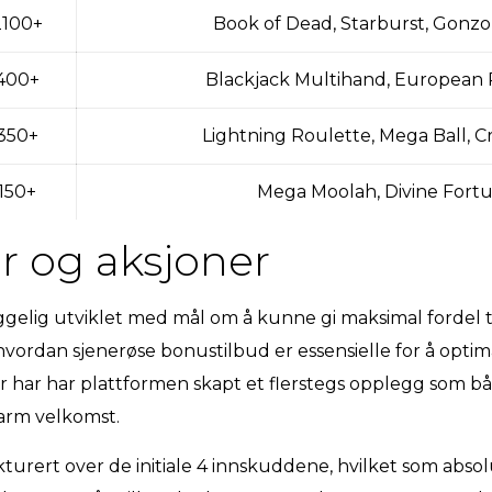
2100+
Book of Dead, Starburst, Gonzo
400+
Blackjack Multihand, European 
350+
Lightning Roulette, Mega Ball, C
150+
Mega Moolah, Divine Fort
 og aksjoner
elig utviklet med mål om å kunne gi maksimal fordel 
 hvordan sjenerøse bonustilbud er essensielle for å opti
r har har plattformen skapt et flerstegs opplegg som b
arm velkomst.
rert over de initiale 4 innskuddene, hvilket som absolut