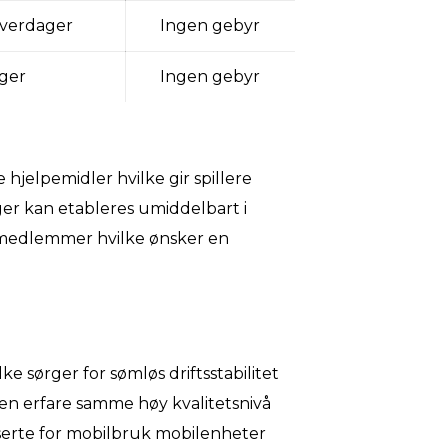
hverdager
Ingen gebyr
ger
Ingen gebyr
 hjelpemidler hvilke gir spillere
er kan etableres umiddelbart i
e medlemmer hvilke ønsker en
e sørger for sømløs driftsstabilitet
ren erfare samme høy kvalitetsnivå
iserte for mobilbruk mobilenheter