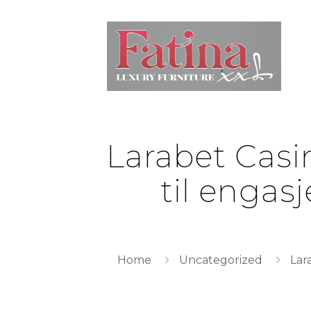
Larabet Casi
til engas
Home
Uncategorized
Lar