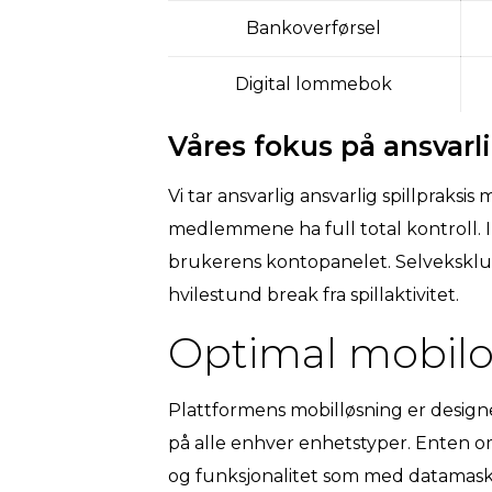
Bankoverførsel
Digital lommebok
Våres fokus på ansvarli
Vi tar ansvarlig ansvarlig spillpraks
medlemmene ha full total kontroll. 
brukerens kontopanelet. Selveksklu
hvilestund break fra spillaktivitet.
Optimal mobilo
Plattformens mobilløsning er designet
på alle enhver enhetstyper. Enten om
og funksjonalitet som med datamaski