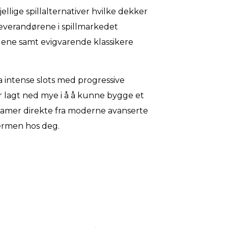
llige spillalternativer hvilke dekker
everandørene i spillmarkedet
itlene samt evigvarende klassikere
ra intense slots med progressive
ar lagt ned mye i å å kunne bygge et
streamer direkte fra moderne avanserte
jermen hos deg.