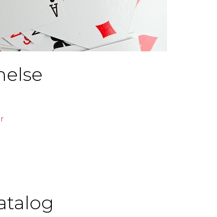
nelse
r
atalog