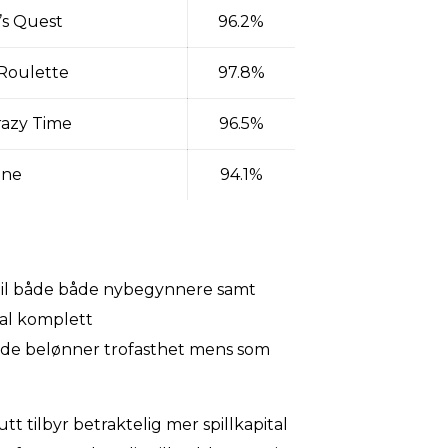
’s Quest
96.2%
Roulette
97.8%
razy Time
96.5%
une
94.1%
til både både nybegynnere samt
mal komplett
åde belønner trofasthet mens som
t tilbyr betraktelig mer spillkapital