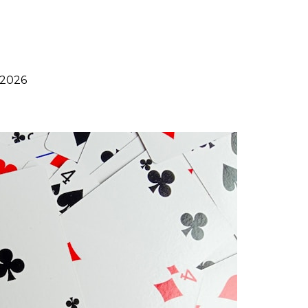
, 2026