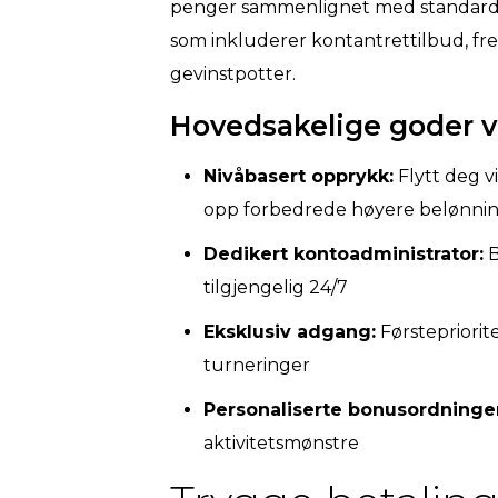
penger sammenlignet med standardbo
som inkluderer kontantrettilbud, free
gevinstpotter.
Hovedsakelige goder v
Nivåbasert opprykk:
Flytt deg v
opp forbedrede høyere belønning
Dedikert kontoadministrator:
B
tilgjengelig 24/7
Eksklusiv adgang:
Førsteprioritet
turneringer
Personaliserte bonusordninger
aktivitetsmønstre