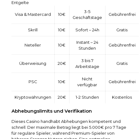
Entgelte
3-5
Visa & Mastercard
10€
Gebührenfrei
Geschäftstage
Skrill
10€
Sofort – 24h
Gratis
Instant – 24
Neteller
10€
Gebührenfrei
Stunden
3 bis 7
Überweisung
20€
Gratis
Arbeitstage
Nicht
PSC
10€
Gebührenfrei
verfügbar
Kryptowährungen
20€
1-2 Stunden
Kostenlos
Abhebungslimits und Verifikation
Dieses Casino handhabt Abhebungen kompetent und
schnell. Der maximale Betrag liegt bei 5.000€ pro 7 Tage
für reguläre Spieler, während Premium-Spieler von
höheren Grenzen Nutzen ziehen. Eine erstmalige