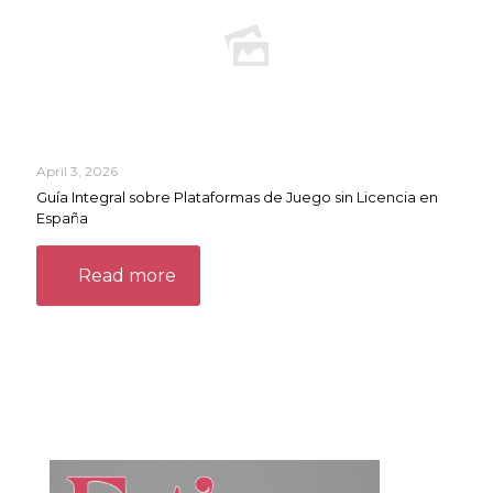
April 3, 2026
Guía Integral sobre Plataformas de Juego sin Licencia en
España
Read more