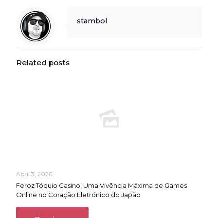
stambol
Related posts
April 3, 2026
Feroz Tóquio Casino: Uma Vivência Máxima de Games
Online no Coração Eletrónico do Japão