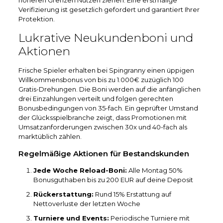
Verifizierung ist gesetzlich gefordert und garantiert Ihrer
Protektion.
Lukrative Neukundenboni und
Aktionen
Frische Spieler erhalten bei Spingranny einen üppigen
Willkommensbonus von bis zu 1.000€ zuzüglich 100
Gratis-Drehungen. Die Boni werden auf die anfänglichen
drei Einzahlungen verteilt und folgen gerechten
Bonusbedingungen von 35-fach. Ein geprüfter Umstand
der Glücksspielbranche zeigt, dass Promotionen mit
Umsatzanforderungen zwischen 30x und 40-fach als
marktüblich zählen.
Regelmäßige Aktionen für Bestandskunden
Jede Woche Reload-Boni:
Alle Montag 50%
Bonusguthaben bis zu 200 EUR auf deine Deposit
Rückerstattung:
Rund 15% Erstattung auf
Nettoverluste der letzten Woche
Turniere und Events:
Periodische Turniere mit