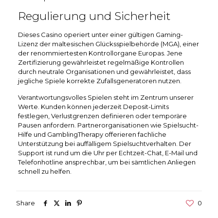
Regulierung und Sicherheit
Dieses Casino operiert unter einer gültigen Gaming-
Lizenz der maltesischen Glücksspielbehörde (MGA), einer
der renommiertesten Kontrollorgane Europas. Jene
Zertifizierung gewährleistet regelmäßige Kontrollen
durch neutrale Organisationen und gewährleistet, dass
jegliche Spiele korrekte Zufallsgeneratoren nutzen.
Verantwortungsvolles Spielen steht im Zentrum unserer
Werte. Kunden können jederzeit Deposit-Limits
festlegen, Verlustgrenzen definieren oder temporäre
Pausen anfordern. Partnerorganisationen wie Spielsucht-
Hilfe und GamblingTherapy offerieren fachliche
Unterstützung bei auffälligem Spielsuchtverhalten. Der
Support ist rund um die Uhr per Echtzeit-Chat, E-Mail und
Telefonhotline ansprechbar, um bei sämtlichen Anliegen
schnell zu helfen.
Share
0