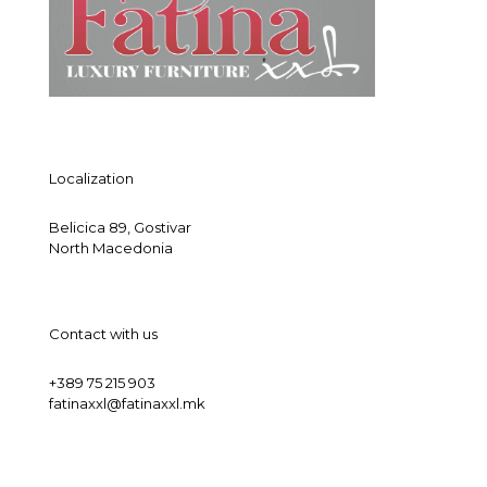
Localization
Belicica 89, Gostivar
North Macedonia
Contact with us
+389 75 215 903
fatinaxxl@fatinaxxl.mk