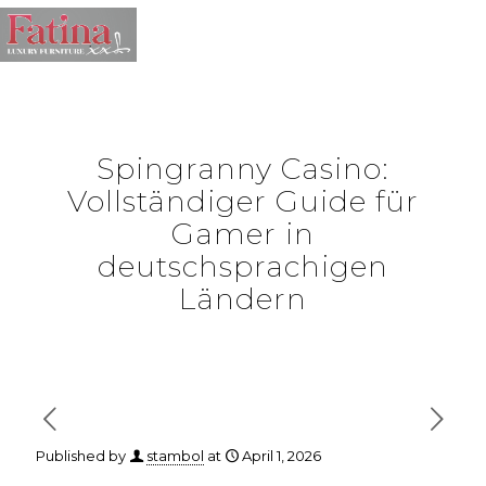
Spingranny Casino:
Vollständiger Guide für
Gamer in
deutschsprachigen
Ländern
Published by
stambol
at
April 1, 2026